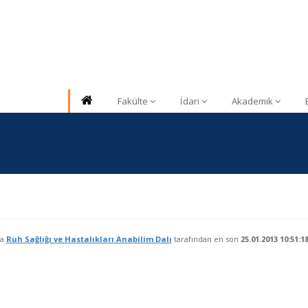
Fakülte
İdari
Akademik
fa
Ruh Sağlığı ve Hastalıkları Anabilim Dalı
tarafından en son
25.01.2013 10:51:1